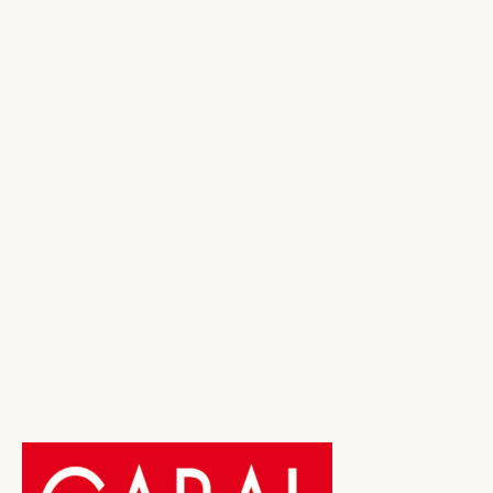
die gekommen sind, um Ihnen zu gratulieren. Rund um
die reich gedeckte Tafel zeugen lauter fröhliche und
lachende Gesichter davon, wie die Menschen, für die Sie
die größte Liebe empfinden, den...
Von Administrator
Tipps & Tools
22. November 2025
1
2