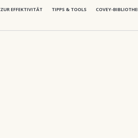
 ZUR EFFEKTIVITÄT
TIPPS & TOOLS
COVEY-BIBLIOTHE
in New Covers
per dictum. Vivamus nec erat placerat felis scelerisque p