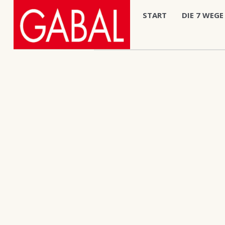
START
DIE 7 WEGE
Veranstaltung
Old Books 
Cras dapibus ullamcor
Reincarnations