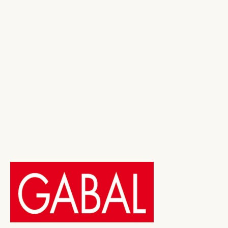
zur Effektivität gilt als »das einflussreichste
Wirtschaftsbuch des 20. Jahrhunderts«. Dr. Covey strebte
danach, den Lesern zu helfen, die Prinzipien...