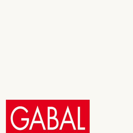
Sean Covey
Die 7 Wege zur Effektivität für
Jugendliche