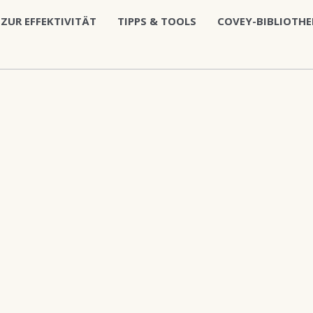
 ZUR EFFEKTIVITÄT
TIPPS & TOOLS
COVEY-BIBLIOTHE
Alle 8 Ergebnisse werden