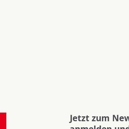
Stephen R. Covey
Stephen R.
Die 12 Gründe des
Hörbüc
Gelingens
Jetzt zum New
anmelden und