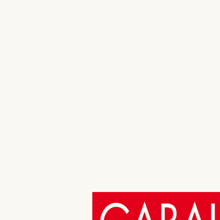
Stephen R. Covey
Stephen R. Covey
Die 7 Wege zur
Die 7 Wege zur
Effektivität für
Effektivität –
unterwegs
Workbook